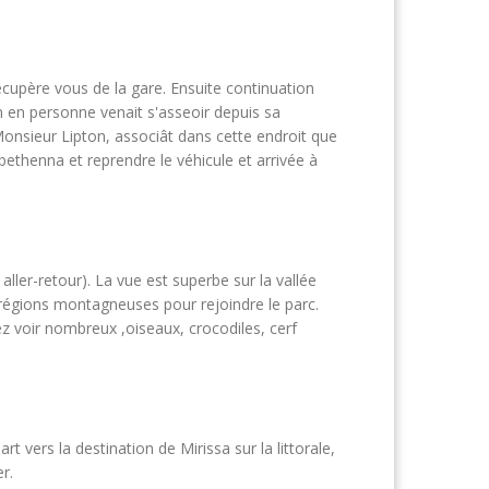
écupère vous de la gare. Ensuite continuation
n en personne venait s'asseoir depuis sa
onsieur Lipton, associât dans cette endroit que
ethenna et reprendre le véhicule et arrivée à
ller-retour). La vue est superbe sur la vallée
s régions montagneuses pour rejoindre le parc.
ez voir nombreux ,oiseaux, crocodiles, cerf
t vers la destination de Mirissa sur la littorale,
r.