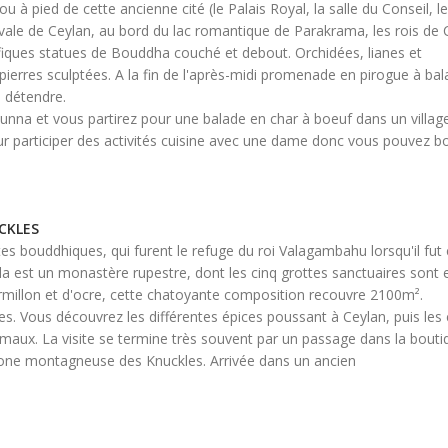
u à pied de cette ancienne cité (le Palais Royal, la salle du Conseil, 
vale de Ceylan, au bord du lac romantique de Parakrama, les rois de Ce
iques statues de Bouddha couché et debout. Orchidées, lianes et
 pierres sculptées. A la fin de l'après-midi promenade en pirogue à bal
 détendre.
adunna et vous partirez pour une balade en char à boeuf dans un village.
our participer des activités cuisine avec une dame donc vous pouvez bo
UCKLES
es bouddhiques, qui furent le refuge du roi Valagambahu lorsqu'il fut
a est un monastère rupestre, dont les cinq grottes sanctuaires sont
rmillon et d'ocre, cette chatoyante composition recouvre 2100m².
pices. Vous découvrez les différentes épices poussant à Ceylan, puis l
ts maux. La visite se termine très souvent par un passage dans la bout
 zone montagneuse des Knuckles. Arrivée dans un ancien