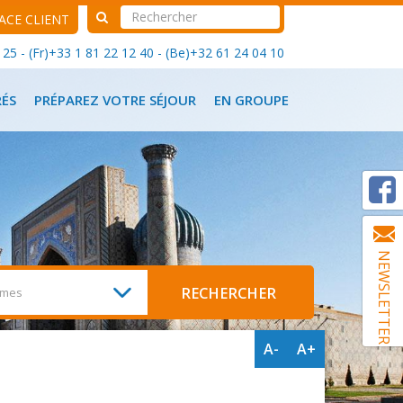
ACE CLIENT
25 - (Fr)+33 1 81 22 12 40 - (Be)+32 61 24 04 10
RÉS
PRÉPAREZ VOTRE SÉJOUR
EN GROUPE
NEWSLETTER
A-
A+