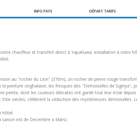
INFO PAYS
DÉPART TARIFS
tre chauffeur et transfert direct à Yapahuwa. Installation à votre hôte
ôtel.
cension au "rocher du Lion" (370m), un rocher de pierre rouge transform
la peinture cinghalaise, les fresques des "Demoiselles de Sigiriya", po
 peinte, dont les couleurs délicates ont gardé tout leur éclat depuis 
t XIIIe siècles, célèbrent la séduction des mystérieuses demoiselles. L
n hôtel.
 la saison est de Decembre a Mars)