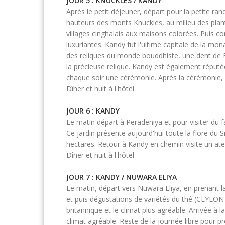
JOUR 5 : KNUCKLES / KANDY
Après le petit déjeuner, départ pour la petite 
hauteurs des monts Knuckles, au milieu des planta
villages cinghalais aux maisons colorées. Puis co
luxuriantes. Kandy fut l'ultime capitale de la mona
des reliques du monde bouddhiste, une dent de Bo
la précieuse relique. Kandy est également réputé
chaque soir une cérémonie. Après la cérémonie,
Dîner et nuit à l'hôtel.
JOUR 6 : KANDY
Le matin départ à Peradeniya et pour visiter du f
Ce jardin présente aujourd'hui toute la flore du 
hectares. Retour à Kandy en chemin visite un atel
Dîner et nuit à l'hôtel.
JOUR 7 : KANDY / NUWARA ELIYA
Le matin, départ vers Nuwara Eliya, en prenant la
et puis dégustations de variétés du thé (CEYLON
britannique et le climat plus agréable. Arrivée à l
climat agréable. Reste de la journée libre pour p