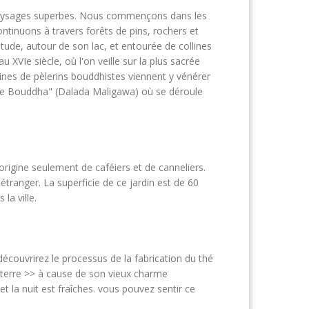
e paysages superbes. Nous commençons dans les
ntinuons à travers forêts de pins, rochers et
itude, autour de son lac, et entourée de collines
u XVIe siècle, où l'on veille sur la plus sacrée
ines de pèlerins bouddhistes viennent y vénérer
nt de Bouddha" (Dalada Maligawa) où se déroule
origine seulement de caféiers et de canneliers.
étranger. La superficie de ce jardin est de 60
la ville.
découvrirez le processus de la fabrication du thé
eterre >> à cause de son vieux charme
et la nuit est fraîches. vous pouvez sentir ce