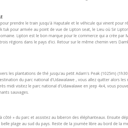
LE
our prendre le train jusqu'à Haputale et le véhicule qui vinent pour r
 tuk pour arrivée au point de vue de Lipton seat, le Lieu où Sir Lipto
 domaine. Lipton est le bon marque pour le commerce qui a crée par M
rois régions dans le pays d'ici. Retour sur le même chemin vers Damb
ers les plantations de thé jusqu'au petit Adam's Peak (1025m) (1h30 a
destination du parc national d'Udawalawe , vous allez quitter alors le
près midi visitez le parc national d'Udawalawe en jeep 4x4, vous pouv
phants sauvages.
 à côté » du parc et assistez au biberon des éléphanteaux. Ensuite dépar
belle plage au sud du pays. Reste de la journée libre au bord de la me