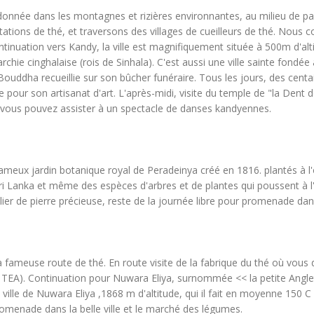
randonnée dans les montagnes et rizières environnantes, au milieu d
tions de thé, et traversons des villages de cueilleurs de thé. Nous co
ntinuation vers Kandy, la ville est magnifiquement située à 500m d'alt
rchie cinghalaise (rois de Sinhala). C'est aussi une ville sainte fondée a
uddha recueillie sur son bûcher funéraire. Tous les jours, des centa
e pour son artisanat d'art. L'après-midi, visite du temple de "la De
 vous pouvez assister à un spectacle de danses kandyennes.
ameux jardin botanique royal de Peradeinya créé en 1816. plantés à l'
Sri Lanka et même des espèces d'arbres et de plantes qui poussent à l'
ier de pierre précieuse, reste de la journée libre pour promenade dans 
 fameuse route de thé. En route visite de la fabrique du thé où vous 
 TEA). Continuation pour Nuwara Eliya, surnommée << la petite Angl
a ville de Nuwara Eliya ,1868 m d'altitude, qui il fait en moyenne 150 C 
romenade dans la belle ville et le marché des légumes.