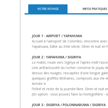
VOTRE VOYAGE
INFOS PRATIQUES
JOUR 1 : AIRPORT / YAPAHUWA
Accueil à l'aéroport de Colombo, rencontre avec vo
Yapahuwa, bâtie au XIIIè siècle. Dîner et nuit en h
JOUR 2 : YAPAHUWA / SIGIRIYA
Le matin, route vers Sigiriya et l'après-midi l'as
Une anfractuosité du rocher conserve le joyau de 
dessus des nuages, rescapées d'une longue galerie
quelques graffitis littéraires, composés aux VIe e
Arrivée à
l'hôtel et reste de la journée libre. Dîner et nuit e
(En option : vous pouvez faire la montgolfière -
JOUR 3 : SIGIRIYA / POLONNARUWA / SIGIRIYA