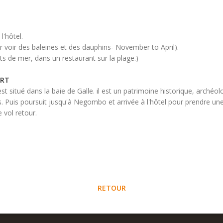
l'hôtel.
r voir des baleines et des dauphins- November to April).
ts de mer, dans un restaurant sur la plage.)
ORT
i est situé dans la baie de Galle. il est un patrimoine historique, archéo
s. Puis poursuit jusqu'à Negombo et arrivée à l'hôtel pour prendre une
 vol retour.
RETOUR