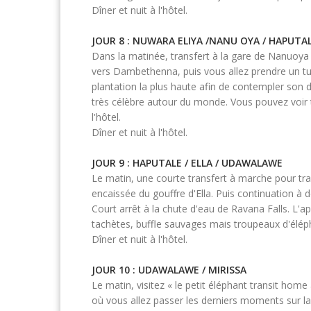
Dîner et nuit à l'hôtel.
JOUR 8 : NUWARA ELIYA /NANU OYA / HAPUTA
Dans la matinée, transfert à la gare de Nanuoya p
vers Dambethenna, puis vous allez prendre un tuk
plantation la plus haute afin de contempler son
très célèbre autour du monde. Vous pouvez voir t
l'hôtel.
Dîner et nuit à l'hôtel.
JOUR 9 : HAPUTALE / ELLA / UDAWALAWE
Le matin, une courte transfert à marche pour trav
encaissée du gouffre d'Ella. Puis continuation à 
Court arrêt à la chute d'eau de Ravana Falls. L'a
tachètes, buffle sauvages mais troupeaux d'élé
Dîner et nuit à l'hôtel.
JOUR 10 : UDAWALAWE / MIRISSA
Le matin, visitez « le petit éléphant transit home
où vous allez passer les derniers moments sur la 