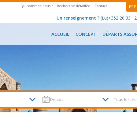
Qui sommes-nous ?
Recherche détaillée
Contact
ESP
Un renseignement ?
(Lu)+352 20 33 12 
ACCUEIL
CONCEPT
DÉPARTS ASSU