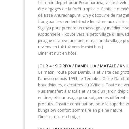
Le matin départ pour Polonnaruwa, visite à vélo o
été dégagés de la forêt tropicale. Capitale médié
délaissé Anuradhapura. On y découvre de magnif
frangipaniers rendent toute leur âme aux vieilles
Sigiriya pour prendre un massage ayurvédique se
(Optionnelle - Route vers le petit village d'Hiriw
pirogue et arrive une petite maison du village p
reviens en tuk tuk vers le mini bus.)
Dîner et nuit en hôtel.
JOUR 4 : SIGIRIYA / DAMBULLA / MATALE / KN
Le matin, route pour Dambulla et visite des grott
l'Unesco depuis 1991, le Temple d'Or de Dambull
bouddhiques, exécutées au XVIIIe s. Toute de ve
Puis transfert à Matale et visite d'un jardin d'é
en tirer, et leur usage pour soigner les différen
produits. Ensuite continuation, pour la superbe
bungalow confort sommaire en pleine nature.
Dîner et nuit en Lodge.