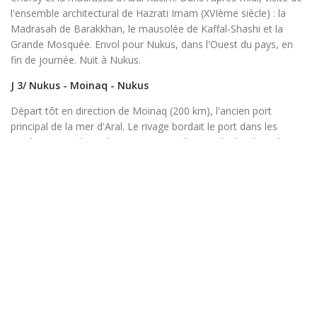
l'ensemble architectural de Hazrati Imam (XVIème siècle) : la
Madrasah de Barakkhan, le mausolée de Kaffal-Shashi et la
Grande Mosquée. Envol pour Nukus, dans l'Ouest du pays, en
fin de journée. Nuit à Nukus.
J 3/ Nukus - Moinaq - Nukus
Départ tôt en direction de Moinaq (200 km), l'ancien port
principal de la mer d'Aral. Le rivage bordait le port dans les
années 50 tandis qu'il se trouve actuellement à plus de 60 km.
De nombreuses conserveries y étaient présentes au temps de
l'Union Soviétique et alimentaient toutes les républiques.
Aujourd'hui, seul le cimetière de bateau aux épaves rouillées et
rongées par le sel témoignent de cette ancienne atmosphère de
pêche, unique au sein du désert. Puis route de retour vers Nukus
au cœur du pays de Khorezm. Les arts sont très développés
dans cette région de l'Ouzbékistan, notamment au niveau des
chants et de la danse, et les spectacles sont un régal pour les
sens. En fonction des disponibilités, possibilités d'y assister le
soir. Nuit à Nukus.