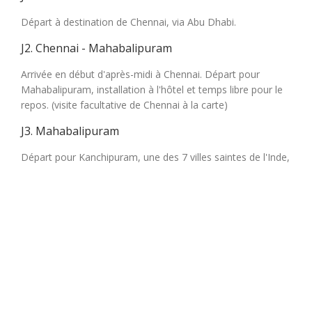
Départ à destination de Chennai, via Abu Dhabi.
J2. Chennai - Mahabalipuram
Arrivée en début d'après-midi à Chennai. Départ pour
Mahabalipuram, installation à l'hôtel et temps libre pour le
repos. (visite facultative de Chennai à la carte)
J3. Mahabalipuram
Départ pour Kanchipuram, une des 7 villes saintes de l'Inde,
la ville dorée aux mille temples, également connue pour sa
soie. Visite des temples Kailashnath et Ekembareshwara et
ensuite, visite de la filature qui produit les saris ‘kanchis'.
J4. Mahabalipuram - Pondichéry
Visite de différents temples à la plage. Départ pour
Pondichéry, ancienne colonie française. A l'arrivée, visite de
l'ashram et du musée. Possibilité de flâner au marché.