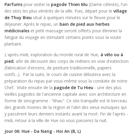
Parfums
pour visiter la
pagode Thien Mu
(Dame céleste), l'un
des sites les plus vénérés de la ville. Puis, départ pour le
village
de Thuy Bieu
situé à quelques minutes sur le fleuve pour le
déjeuner. Après le repas, un
bain de pied aux herbes
médicinales
et petit massage seront offerts pour éliminer la
fatigue du voyage en stimulant certains points sous la voute
plantaire.
L'après-midi, exploration du monde rural de Hue,
à vélo ou à
pied
, afin de découvrir des corps de métiers en voie d'extinction
(fabrication d'encens, de peinture traditionnelle, papiers
votifs...). Par la suite, le
cours de cuisine débutera avec la
préparation du repas par vous-même sous la conduite de notre
Chef. Visite ensuite de la
pagode de Tu Hieu
- une des plus
vieilles pagodes de l'ancienne capitale avec son architecture en
forme de sinogramme : "khau". Ce site tranquille est le berceau
des grands moines de la région et l'abri des vieux eunuques qui
y passèrent leurs derniers instants avant la mort. Fin de l'après -
midi, retour à la ville de Hue où vous passerez la nuit.
Jour 06: Hue - Da Nang - Hoi An (B, L)