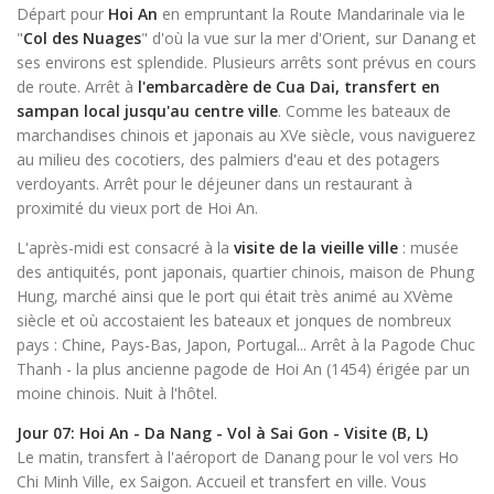
Départ pour
Hoi An
en empruntant la Route Mandarinale via le
"
Col des Nuages
" d'où la vue sur la mer d'Orient, sur Danang et
ses environs est splendide. Plusieurs arrêts sont prévus en cours
de route. Arrêt à
l'embarcadère de Cua Dai, transfert en
sampan local jusqu'au centre ville
. Comme les bateaux de
marchandises chinois et japonais au XVe siècle, vous naviguerez
au milieu des cocotiers, des palmiers d'eau et des potagers
verdoyants. Arrêt pour le déjeuner dans un restaurant à
proximité du vieux port de Hoi An.
L'après-midi est consacré à la
visite de la vieille ville
: musée
des antiquités, pont japonais, quartier chinois, maison de Phung
Hung, marché ainsi que le port
qui était très animé au XVème
siècle et où accostaient les bateaux et jonques de nombreux
pays : Chine, Pays-Bas, Japon, Portugal... Arrêt à la Pagode Chuc
Thanh - la plus ancienne pagode de Hoi An (1454) érigée par un
moine chinois. Nuit à l'hôtel.
Jour 07: Hoi An - Da Nang - Vol à Sai Gon - Visite (B, L)
Le matin, transfert à l'aéroport de Danang pour le vol vers Ho
Chi Minh Ville, ex Saigon. Accueil et transfert en ville. Vous