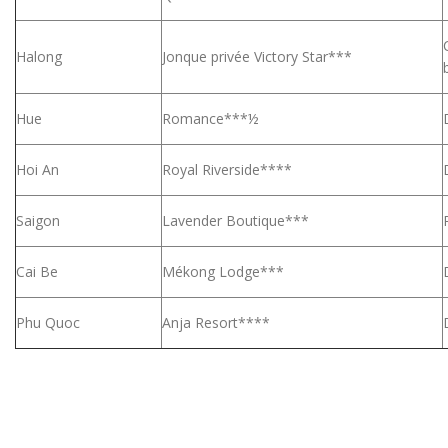
Halong
Jonque privée Victory Star***
Hue
Romance***½
Hoi An
Royal Riverside****
Saigon
Lavender Boutique***
Cai Be
Mékong Lodge***
Phu Quoc
Anja Resort****