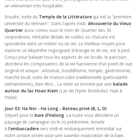
un vietnamien très hospitalier.
Ensuite, visite du
Temple de la Littérature
qui est la "première
université du Vietnam". Dans l'après-midi,
découverte du
Vieux
Quartier
aussi connu sous le nom de Quartier des 36
corporations. Véritable dédale de ruelles où chacune est
spécialisée dans un métier ou un art. Le meilleur moyen pour
explorer ce labyrinthe regorgeant d'énergie et de vie, est à pied.
Conçu pour balayer tous les aspects de vie locale, le parcours
abordera les composantes de la vie hanoienne d'un point de vue
original et unique : artisanat, bouddhisme, temple, gastronomie,
marché local, visite de maison-tube traditionnelle (particularité
vietnamienne), bien-être... La visite se termine par une
balade
autour du
lac Hoan Kiem
(Lac de l'Epée Restituée). Nuit à
l'hôtel.
Jour 03: Ha Noi - Ha Long - Bateau privé (B, L, D)
Départ pour la
baie d'Halong
. La route vous dévoilera un
paysage de campagne où le riz prédomine. Arrivée
à
l'embarcadère
vers midi et embarquement immédiat sur
notre jonque privée pour une superbe exploration de la baie.