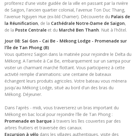
profiterez d'une visite guidée de la ville en passant par la rivière
de Saigon, l'ancien quartier colonial, l'avenue Ton Duc Thang,
l'avenue Nguyen Hue (ex-bld Charner). Découverte du
Palais de
la Réunification
, de la
Cathédrale Notre-Dame de Saigon
,
de la
Poste Centrale
et du
Marché Ben Thanh
. Nuit à l'hôtel.
Jour 08: Sai Gon - Cai Be - Mékong Lodge - Promenade sur
l'île de Tan Phong (B)
Vous quitterez Saigon dans la matinée pour rejoindre le Delta du
Mékong. A l'arrivée à Cai Be, embarquement sur un sampa pour
visiter un charmant marché flottant. Vous participerez à cette
activité remplie d'animations: une centaine de bateaux
échangent leurs produits agricoles. Votre bateau vous mènera
jusqu'au Mékong Lodge, situé au bord d'un des bras du
Mékong. Déjeuner.
Dans l'après - midi, vous traverserez un bras important du
Mékong en bac local pour rejoindre l'île de Tan Phong :
Promenade en barque
à travers les îles couvertes par des
arbres fruitiers et traversée des canaux.
Excursion à vélo
dans les villages authentiques, visite des